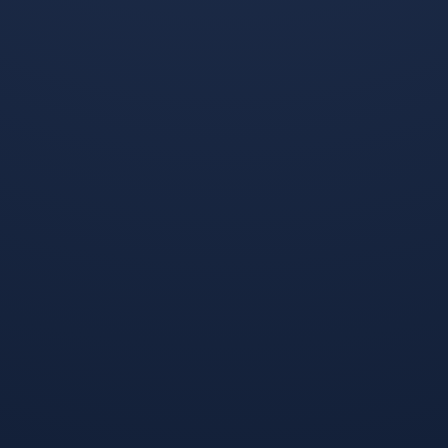
区的怒吼，释放了所有压抑的情感,也彻底点燃了罗马城
的千年激情。
2-1的比分保持到了终场，当马赛巨星们掩面跪地，黯然
神伤，伊萨克被队友簇拥着，站在欧洲之巅，全场比赛，
他触球不多，却刀刀致命；他沉默大半时辰，却在最关键
的时刻发出了最震耳欲聋的宣言，这不是一场个人英雄主
义的滥觞，而是个人极致才华与团队钢铁纪律完美融合的
典范，罗马用整体的“冷”筑起高墙，伊萨克用两次精妙
的“冷击”完成了终极审判。