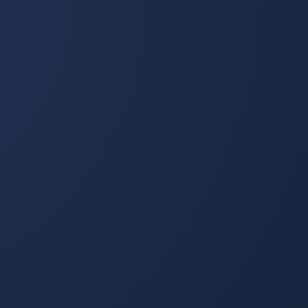
世界球
夺冠热
看好，
演的亚
以颠覆
美传统
阿拉伯
缔造者，