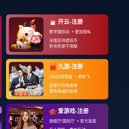
SEARCH
热门文章
-卢卡库点燃伊斯坦布尔之夜，多特蒙德客场挑战
EW
土耳其豪门的欧冠激战
开云下载-欧战夜AC米兰闪电战击溃苏格兰球队，
布鲁诺·费尔南德斯化身关键先生
，乌拉
开云下载-冰封王者之怒，保罗关键节点连续得分
变成了
撕碎独行侠防线
境中实
开云体育登录-利拉德独揽风骚，掘金硬仗力克森
势的走
林狼捍卫主场