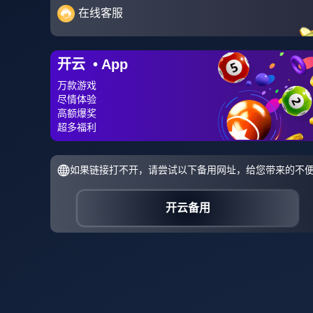
开云体育在线-世界杯争冠关键战，喀麦隆
2026
07-14
NEW
开云
实时新闻
围观2793次
0 条评论
在世界杯争冠之路的关键节点
战中，喀麦隆队以一场酣畅淋
强抵抗，喀麦隆最终以横扫之
了决定比赛走向的关键因素。 
因此从一开始便采取了密集防守
开云APP-中场大师佩德里掌控乾坤，罗马
2026
07-08