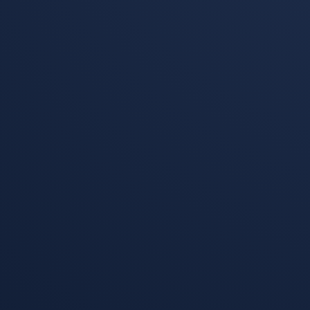
是那个身披沙特绿色战袍的年轻
开云体育入口-战术制胜，奥地利精准部署
2026
06-22
开云
实时新闻
围观2542次
0 条评论
2026年世界杯D组的焦点之
抗和非洲足球特有的灵动性，占
费）在比赛尾声的一记致命一击
足球队坚韧的意志力，更是一次
他并没有采取传统强队惯用的高