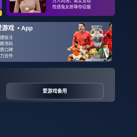
开云体育在线-当奇迹发生之地遇见威斯特法伦的
魔法，论体育的戏剧性与永恒魅力
开云体育app-压力铸就辉煌，迪亚斯爆发引领新西
兰强势压制塞维利亚
防线
开云体育-跨界辉煌，葡萄牙足球大捷与迪巴拉的
F1狂飙
冠关键
开云体育平台APP-新王加冕！伊萨克奇迹之夜，
队的顽
罗马冷刃刺穿马赛欧冠梦
，成为
开云APP-哈利伯顿关键发挥助魔术擒鹿，新生代
凶猛，
控卫闪耀赛场
开云平台-中场大师跨界奇袭，当罗德里在绿茵与
硬木地板上同时接管
最近发表
开云体育官网-沙场点兵，2026世界杯H组泰沙之
战，福登一箭定乾坤