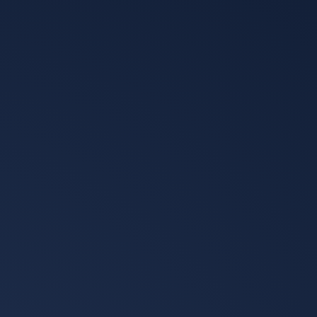
开云下载-摩洛哥之翼划破罗马尼亚防线，奥斯梅
凭借下
恩闪耀2026世界杯D组之夜
的，是
开云体育在线-绝地反击！2026世界杯F组关键
何
战，乌拉圭逆转丹麦，孙兴慜带队取胜书写亚洲
做好了
荣耀
开云体育下载-英雄托纳利，2026世界杯半决赛，
斯洛伐克与智利的史诗对决
开云平台-沙漠风暴骤起，卡塔尔横扫沙特，姆巴
佩导演关键积分战中的战术美学
开云体育官网-北欧浪潮席卷中北美，巴雷拉导演
丹麦碾压式胜利
开云官网-绝杀之夜，2026世界杯E组关键战，澳
国队与
大利亚2-1保加利亚，京多安带队取胜
一进球
开云体育登录-魔笛与铁骑的角力，京多安执掌中
利，从
场，摩洛哥控球幻术缘何败给日耳曼齿轮？
试探，
开云体育平台APP-维也纳奇迹，京多安致命一