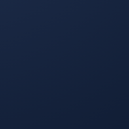
.
次回合
心化身
响，乔尔
的悬