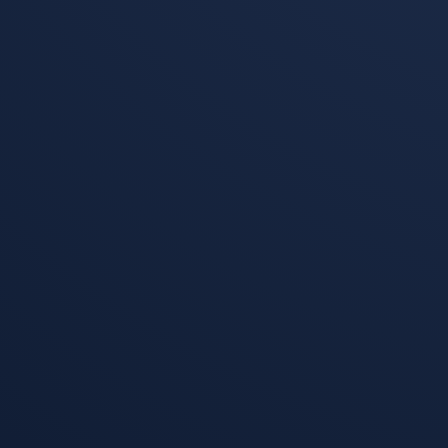
日饱受战火摧残的国家，正运用
开云体育-欧冠半决赛之夜，当绿茵悬念在
2026
02-24
开云
实时新闻
围观1235次
0 条评论
欧洲大陆的夜空被两种截然不
的终场哨音早已被淹没，空气
为沸腾的熔炉，计时器上鲜红的
·恩比德，这座城市的巨人，
念，与篮球殿堂的命运，在平行