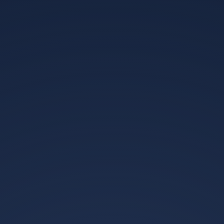
，哈里发国际体育场却如同沸腾的熔炉，终场哨响的那一刻，威尔士门将丹
场另一端，三笘薰沉默地伫立，汗水浸透的球衣紧贴着他微微颤抖的脊背
”的字符冰冷而炫目，浓缩了一场足以载入世界杯史册的、关于天赋、韧性、逆
聚焦于这位日本边锋如樱花怒放般的个人英雄主义表演时，威尔士人用他
场更为磅礴的集体主义胜利，在通往冠军的道路上，踏过了加拿大...
Read More >
马对阵日本友谊赛中的无解防守艺术
明星队在东京国立竞技场相遇时，赛前所有的目光都聚焦在皇马璀璨的锋线
一个意料之外的名字成为了赛后讨论的焦点——巴斯托尼，这位意大利中
兰的防线核心，此次以“欧洲明星联队”成员身份对阵由皇马主力为班底
友谊赛中，上演了一场足以载入教学册的防守大师课，让皇马以犀利著称