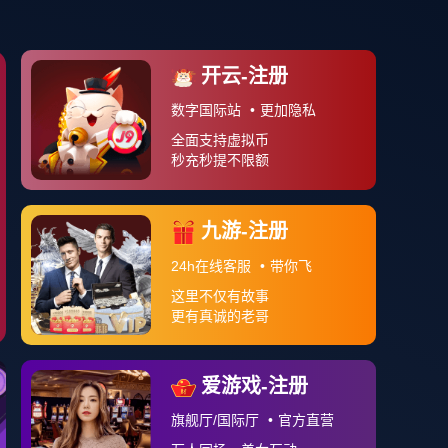
SEARCH
热门文章
-卢卡库点燃伊斯坦布尔之夜，多特蒙德客场挑战
土耳其豪门的欧冠激战
开云下载-欧战夜AC米兰闪电战击溃苏格兰球队，
布鲁诺·费尔南德斯化身关键先生
分,体
开云下载-冰封王者之怒，保罗关键节点连续得分
一轮速
撕碎独行侠防线
刷新着
开云体育登录-利拉德独揽风骚，掘金硬仗力克森
牛车队
林狼捍卫主场