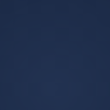
何为“完全无解”。 比赛伊始，皇马便依循其固有的王者节奏，试图用疾..
Read More >
奏为弦，奏响晋级交响
河更璀璨，也更沉重，空气中弥漫着一种近乎凝滞的紧张，每一次呼吸都
欧冠淘汰赛的舞台，这是一场无声的战争，胜负的天平在每一次传递、每
光习惯性搜寻那些锋线上的闪电或艺术中场时，真正的风暴眼，却悄然落
阿梅尼身上，他像一位沉默的舵手，在惊涛骇浪中，用最冷静的头脑与最
独一无二的、属于皇马的呼吸与脉搏。 比赛伊始，客队挟着背水一战的..
Read More >
级表现奠定胜局