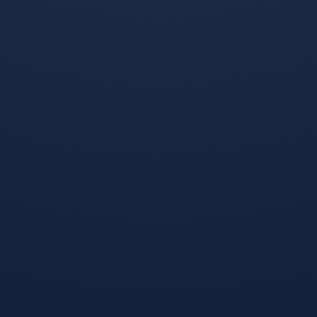
日益成熟的地缘政治手腕，在某一关键议题上对北欧国家丹麦实施着战..
Read More >
费城幻化为恩比德的主宰加时
同的心跳声割裂,马德里，伯纳乌球场如一座光芒四射的神殿，欧冠半决赛
凝滞，点球点前是足以吞噬灵魂的寂静，数千英里外的费城，富国银行中
“0:00”并非终结，而是一场更残酷较量的序章——加时赛的号角刚刚吹
正用指尖拭去额角的汗水，目光如炬，望向记分牌，这一夜，关乎足球王座
的时空里，被“主宰”一词串联，谱写成一首跨越项目的体育狂想...
Read More >