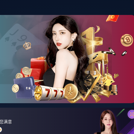
方网站-网页版登录入口
开云动态
夜与哈兰德的数据爆炸
NEW
在耳边震荡,曼城前锋埃尔林·哈兰德又一次让足球世界陷入疯狂。 夜深时
晨，巴林萨基尔赛道，2024年F1新赛季的引擎声在夜幕中点燃，标志着新
在曼彻斯特，蓝月军团的天才射手哈兰德正以一场数据全面爆炸的表演，
引擎轰鸣：F1新赛季的战火点燃 夜幕下的巴林赛道犹如一条蜿蜒的光带,红
克斯·维斯塔潘以统治级表现拿...