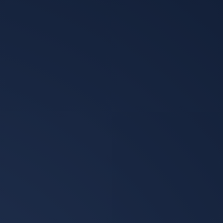
开云下载-摩洛哥之翼划破罗马尼亚防线，奥斯梅
尼·沃
恩闪耀2026世界杯D组之夜
，记分
开云体育在线-绝地反击！2026世界杯F组关键
转与遗
战，乌拉圭逆转丹麦，孙兴慜带队取胜书写亚洲
们深入
荣耀
开云体育下载-英雄托纳利，2026世界杯半决赛，
斯洛伐克与智利的史诗对决
开云平台-沙漠风暴骤起，卡塔尔横扫沙特，姆巴
佩导演关键积分战中的战术美学
开云体育官网-北欧浪潮席卷中北美，巴雷拉导演
丹麦碾压式胜利
开云官网-绝杀之夜，2026世界杯E组关键战，澳
群星
大利亚2-1保加利亚，京多安带队取胜
卫并非
开云体育登录-魔笛与铁骑的角力，京多安执掌中
的队
场，摩洛哥控球幻术缘何败给日耳曼齿轮？
的攻击
开云体育平台APP-维也纳奇迹，京多安致命一