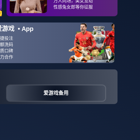
开云体育在线-当奇迹发生之地遇见威斯特法伦的
魔法，论体育的戏剧性与永恒魅力
开云体育app-压力铸就辉煌，迪亚斯爆发引领新西
兰强势压制塞维利亚
开云体育-跨界辉煌，葡萄牙足球大捷与迪巴拉的
F1狂飙
作“韧性
开云APP-哈利伯顿关键发挥助魔术擒鹿，新生代
核心拉
控卫闪耀赛场
典型的
开云体育平台APP-新王加冕！伊萨克奇迹之夜，
线翻江
罗马冷刃刺穿马赛欧冠梦
开云平台-中场大师跨界奇袭，当罗德里在绿茵与
硬木地板上同时接管
最近发表
开云体育官网-沙场点兵，2026世界杯H组泰沙之
战，福登一箭定乾坤