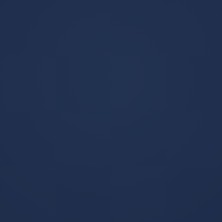
好连连，展现了自己的实力和能力十在举重场上，选手们手握铁杆，
挑战重量。 追梦扬威，奋勇争先篮球不仅是运动，更是梦想与激情
的碰撞球员们奋勇争先，为梦想而战，为荣誉而拼团结文明，展现风
采在赛场上，球员们不仅展现出高超的球技，更以团结和文明的态度
赢得了观众的尊重与喝...
Read More
>
开云下载-贝尔法斯特队负于奥地利，憾失晋
2025
07-28
级资格的简单介绍
开云
开云集团
围观384次
0 条评
论
在某种意义上，如果没有坎通纳，也就
没有后来的曼联王朝，没有三冠王的神
奇1997年，如日中天的坎通纳宣布退
役，曼联不亚于经受了一次里氏7级地震
幸运的是，7号的传统并没有丢失，一个叫贝克汉姆的小伙子悄悄接