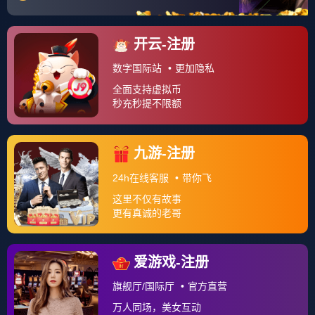
论
最终比分1比3客场败给亚特兰大 意甲伊
布建功 国米13负仍获半程冠军 北京时间
1月18日2200，意甲联赛第19轮一场焦点
战在贝尔加莫球场进行，国际米兰13负
于亚特兰大上半场比赛亚特兰大就由多尼梅开二度，弗洛卡里头球建
功，主场3球领先国米易地再战，伊布在伤停补时的进球为国际米兰
挽回一丝颜面国米虽然战。 亚特兰大想把国米拖入乱战，但国米其
实不太怕混乱，小因扎吉的战术非常灵活，球员大范围活动以及互换
位置乱跑是常事 除了亚特兰大自己体力下降，跟不住人以外，国米
球员之间的换位，也起到...
Read More
>
开云体育-意大利逆转荷兰-，成功晋级决赛的
2025
07-30
简单介绍
NEW
开云
开云赛事
围观424次
0 条评
论