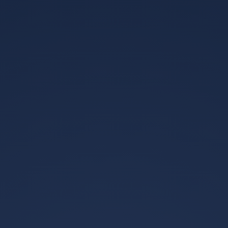
近出线的简单介绍
是挪威联赛球队，有着104年的历史，此前欧会杯小组赛中，穆里尼奥执
这支球队只有这个名字博德闪耀成立于1916年，在1919年博德闪耀赢得
狗急了会跳墙，猫急了可能会抓人搏德闪耀又叫博多格林特又叫博德。 德
亚特兰大，总比分31晋级，恩昆库梅开二度，莱比锡成为改制以来，第3支
的比赛中，法兰克福客场爆冷32击败实力强大的...
Read More >