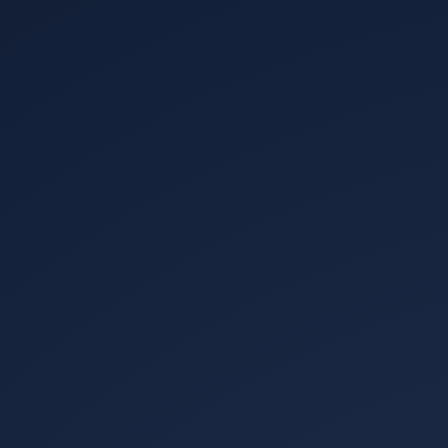
开云体育下载-西班牙遭遇瑞士逆转，欧洲
2025
09-22
开云
开云动态
围观343次
0 条评论
皇马32战胜巴萨晋级西超杯决
场国家德比吸引了全球球迷的
利超级杯决赛中的国际米兰对阵尤
洲杯B组比利时意大利英格兰西
班牙队组成由于当时的欧洲杯小