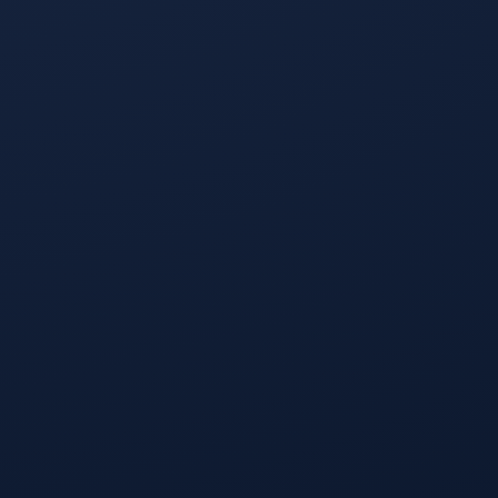
水平的职业
补射打
后锦上
赛和冠
008