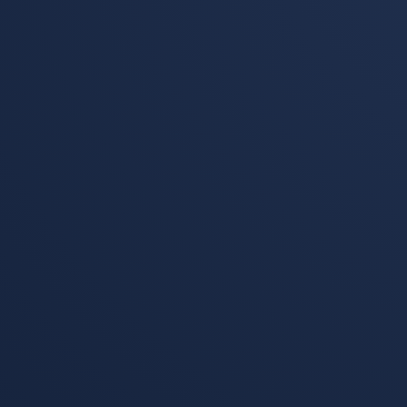
没有得到队员的支持在连败的
认，他已经接到了广州富力的邀
高层人士这样透露这其中，自
示，希望球队能够打出漂亮足球
开云平台-伯恩茅斯客场一球小胜，走出连
2025
09-20
开云
开云集团
围观345次
0 条评论
从表面数据来看，伯恩茅斯明