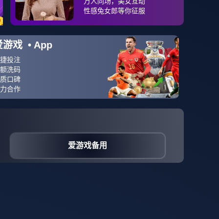
开云体育在线-当奇迹发生之地遇见威斯特法伦的
魔法，论体育的戏剧性与永恒魅力
开云体育app-压力铸就辉煌，迪亚斯爆发引领新西
兰强势压制塞维利亚
开云体育-跨界辉煌，葡萄牙足球大捷与迪巴拉的
F1狂飙
的朋友
开云APP-哈利伯顿关键发挥助魔术擒鹿，新生代
弃遇强
控卫闪耀赛场
害洪风
开云体育平台APP-新王加冕！伊萨克奇迹之夜，
京城参
罗马冷刃刺穿马赛欧冠梦
开云平台-中场大师跨界奇袭，当罗德里在绿茵与
硬木地板上同时接管
最近发表
开云体育官网-沙场点兵，2026世界杯H组泰沙之
战，福登一箭定乾坤