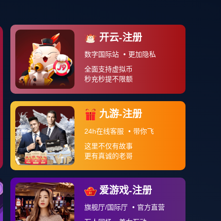
SEARCH
热门文章
-卢卡库点燃伊斯坦布尔之夜，多特蒙德客场挑战
土耳其豪门的欧冠激战
开云下载-欧战夜AC米兰闪电战击溃苏格兰球队，
布鲁诺·费尔南德斯化身关键先生
次世界
开云下载-冰封王者之怒，保罗关键节点连续得分
了突
撕碎独行侠防线
伯特的
开云体育登录-利拉德独揽风骚，掘金硬仗力克森
网球公
林狼捍卫主场