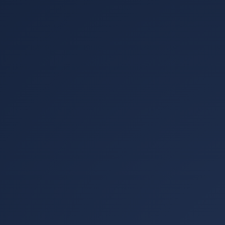
开云体育平台APP-那不勒斯客场爆冷，逼
2025
09-22
开云
开云集团
围观369次
0 条评论
博德闪耀，或者叫博多格林特，
马曾爆冷客场16惨败给博德闪耀
个联赛冠军兔子急了会咬人，
表现强势，莱比锡客场20完胜
联杯半决赛的德甲球队随后进行