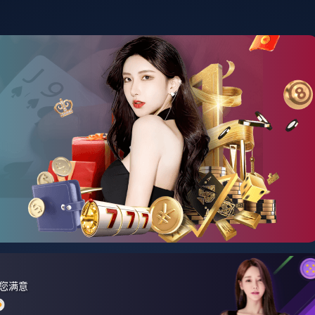
方网站-网页版登录入口
开云动态
震撼全场的信息
手刷新世界纪录，震撼全场的信息
日期：
2025-10-29
字体：
大
中
小
avisenSteve DavisfiSteve DavisnlSteve DavisplSteve Davi
月22日转为职业选手1978年排名赛获胜次数28职业奖金4，337，080。
tml
yun·官方网站-网页版登录入口
发表