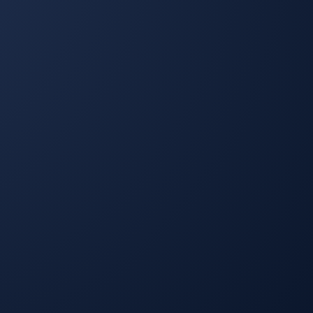
恩闪耀2026世界杯D组之夜
开云体育在线-绝地反击！2026世界杯F组关键
战，乌拉圭逆转丹麦，孙兴慜带队取胜书写亚洲
荣耀
开云体育下载-英雄托纳利，2026世界杯半决赛，
斯洛伐克与智利的史诗对决
开云平台-沙漠风暴骤起，卡塔尔横扫沙特，姆巴
佩导演关键积分战中的战术美学
开云体育官网-北欧浪潮席卷中北美，巴雷拉导演
丹麦碾压式胜利
开云官网-绝杀之夜，2026世界杯E组关键战，澳
大利亚2-1保加利亚，京多安带队取胜
开云体育登录-魔笛与铁骑的角力，京多安执掌中
场，摩洛哥控球幻术缘何败给日耳曼齿轮？
开云体育平台APP-维也纳奇迹，京多安致命一
击，奥地利绝杀摩洛哥闪耀2026世界杯D组