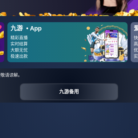
入口
站点
QQ交谈
开云体育官网-英雄联盟再创历史，冠军实