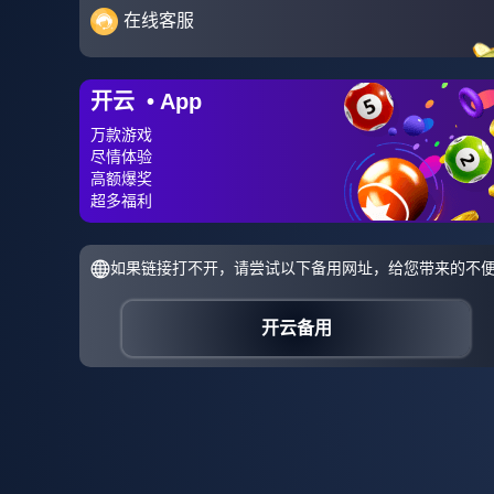
作者：开云
开云「中国」Kaiyun·官方网站-网页版登录
开云体育平台APP-包含火力全开！比分分析比赛数据创纪录的词条
您可能还会对这些文章感兴趣！