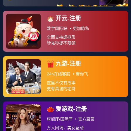
开云
开云动态
围观
2693
次
5 条评论
日期：
2026-05-29
夜幕低垂,多哈的卢赛尔体育场内，八万人的喧嚣凝聚成
字体：
大
中
小
一锅沸腾的油，2026年世界杯F组小组赛第二轮，伊拉克
与匈牙利的对决，被外界视为一场实力悬殊的较量，匈牙
利队坐拥欧洲豪门的防线核心与中场指挥官，世界排名高
居第十五，而伊拉克队虽顽强，却从未被视作晋级的真正
竞争者，当终场哨声划破卡塔尔的夜空时，计分牌上那
个“1:0”的数字，却宣告了一场属于弱者的、教科书般的
胜利，而那柄刺穿欧洲铁骑心脏的利刃，正是来自亚洲之
巅的孙兴慜。
比赛的开局如同所有理性分析的剧本那般延续,匈牙利队
迅速掌控了球权，他们用几乎全欧化的传控体系，将伊拉
克队全面压缩进本方半场，匈牙利主教练马尔科·罗西在
场边频频挥手，示意两翼齐飞，试图用快速的边中结合撕