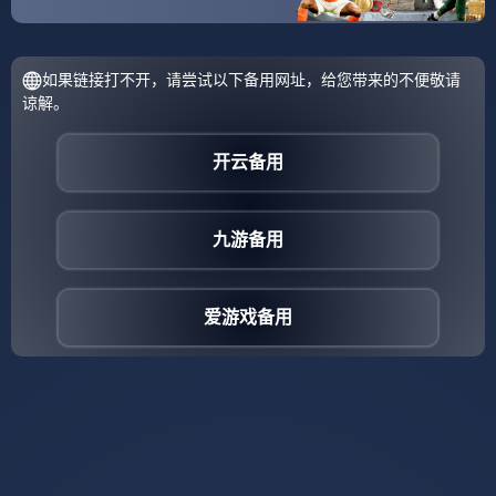
孙兴慜,这位32岁的亚洲足球先生，早已无需用世界杯来
证明自己的伟大，但他渴望的，是让世界看到亚洲足球并
非只是一片任人宰割的草场，此役，卡萨斯赋予他的任务
极其明确：放弃无谓的持球盘带，不做高强度的前场逼
抢，将所有的体力与爆发力，全部留给那瞬间的冲刺。
上半场第38分钟,时机降临，匈牙利队在中场的一次横传
出现轻微失误，伊拉克后腰阿姆贾德·阿特万如猎豹般铲