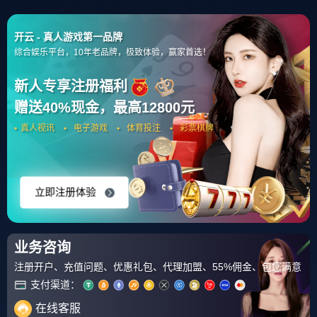
开云「中国」
Kaiyun·官方网站-
网页版登录入口
SEARCH
网站导航
首页
>
开云动态
> 开云体育下载-铁壁与利刃，2026世界杯F组，伊拉克奇阵
困杀匈牙利，孙兴慜诠释反击真谛
开云体育下载-铁壁与利刃，2026世界杯F
2026
05-29
组，伊拉克奇阵困杀匈牙利，孙兴慜诠释
反击真谛