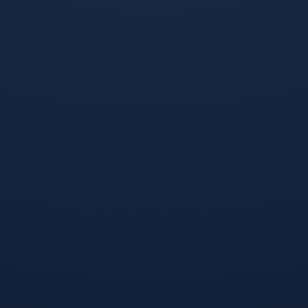
计算器的产物，它是勇气、智慧与执行力的结晶，伊拉克
人用密不透风的防守为地基，用孙兴慜那瞬间的爆发为利
刃，完美诠释了防守反击的真谛。
赛后技术统计揭示了一个触目惊心的数据：孙兴慜本场比
赛最高冲刺速度达到了34.7公里/小时，这一数据甚至超过