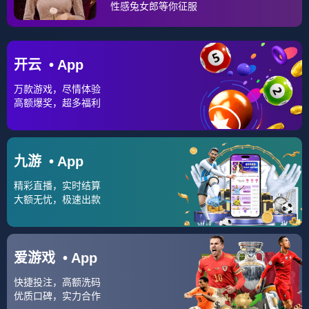
开伊拉克的五后卫防线，前十五分钟，匈牙利人完成了四
次射门，其中两次命中门框范围，伊拉克门将贾拉勒·哈
桑高接低挡，仿佛一堵移动的城墙，整个上半场，伊拉克
队的控球率被压制在恐怖的28%，传球成功率更是不到六
成，他们几乎无法通过中场组织起有效进攻，每一次触球
都显得仓促而被动，看台上，匈牙利球迷的歌声嘹亮，仿
佛胜利已在囊中。
在这看似被碾压的局面下,伊拉克队的主帅赫苏斯·卡萨斯
却保持着异常的冷静，他深知，面对匈牙利这种战术纪律
严明、整体阵型压上的强队，唯有“防守反击”四字，能在
钢铁缝隙中凿出生路，而他的战术核心，并非某个身强力
壮的中锋，而是那个埋伏在左路、宛如幽灵般的七号——
孙兴慜。