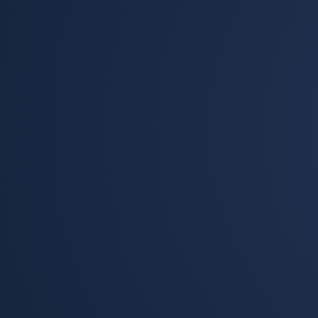
难行，这种从锋线到后卫线全线提升的对抗硬度，成为
穆西亚拉的光芒并未因巴西队整体强势而黯淡,相反，他
右路接球，面对两名包夹他的越南后卫，他先是假装内
鬼魅般穿过三名越南防守队员的缝隙，找到后点插上的
个攻击点，他是巴西队进攻的“神经中枢”，每一次触球
甚至参与到了拼抢的第一线，他回撤到本方半场，飞身
硬度的特质，让穆西亚拉在这个夜晚变得不可阻挡。
巴西队的第三个进球堪称本场平衡感的极致体现,第56
突然送出过顶长传，皮球精准落在维尼修斯脚下，维尼修
0，从灵动的摆脱到撕裂防线的长传，再到最后的致命一
队试图反扑时，巴西人的身体语言展现出不可动摇的自
理压迫正是对抗强硬带来的副产品，它让越南队的每一