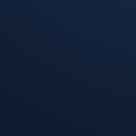
比赛末段,当比分已经扩大到5-0时，穆西亚拉完成了自
门将，没有选择挑射或拨射，而是直接在对抗中扛住回
这粒进球没有华丽的过人，没有惊艳的技巧，有的只是
——他们不再执着于花哨，转而追求在对抗中完成致命一
的灵感源泉，我希望用自己的方式证明，天才也可以很硬
这场6-0的碾压式胜利，不仅让巴西队稳居A组榜首，
能送出妙传，当巴西队的每一名球员都敢于在高强度对
台攻防一体、冷酷高效的胜利机器，对于越南队而言，
抗优势面前显得苍白无力，而对于其他争冠对手来说，
六座大力神杯发起了最凶猛的冲击。
在2026年这个盛夏的夜晚,卢赛尔体育场见证了巴西足
球迷在看台上唱起激昂的赞歌，一种强烈的预感在空气
本文固定链接:
https://quantum-kaiyun.com/dongtai/408.h