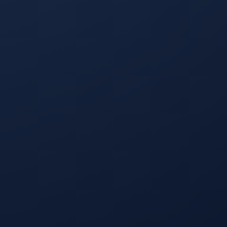
击的
网，
方
是我
中还
是一
与对
向第
巴西