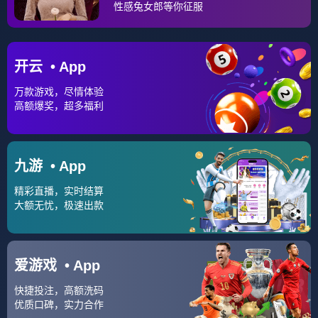
利、实力雄厚的卡塔尔，外界普遍认为他们最多只能制造
一些麻烦，难以撼动对手。
但足球的魅力,恰恰在于它的不可预测性。
比赛仅仅进行到第12分钟,越南队便打破了场上的平衡，
左后卫坎塞洛——这位从葡萄牙归化而来的技术型边卫，
在接到中场长传后沿左路高速推进，面对卡塔尔两名防守
球员的夹击，他用一个轻盈的假动作晃开角度，随即送出
一记弧度精准的传中，皮球越过卡塔尔中卫的头顶，恰到
好处地落在前锋阮进灵身前，后者迎球凌空抽射，皮球应
声入网，1比0，越南队客场领先！