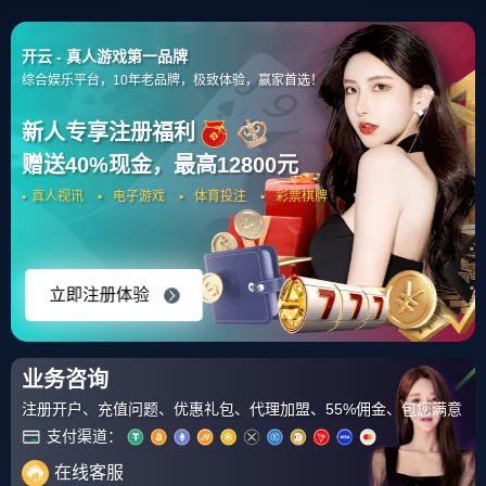
开云「中国」
Kaiyun·官方网站-
网页版登录入口
SEARCH
网站导航
首页
>
开云集团
> 开云体育登录-沙漠绿洲的红色风暴，2026世界杯A组强强
对话，越南大胜卡塔尔，坎塞洛闪耀全场
开云体育登录-沙漠绿洲的红色风暴，2026
2026
06-11
世界杯A组强强对话，越南大胜卡塔尔，
坎塞洛闪耀全场