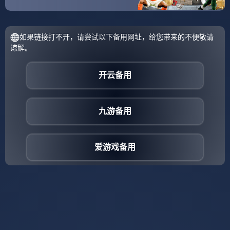
这个进球如同一记重锤,敲醒了还在慢热中的卡塔尔队，
也点燃了越南队全队的斗志，而真正的主角，才刚刚开始
他的表演。
第31分钟,坎塞洛在左路再次发起进攻，这一次，他没有
选择传中，而是在禁区前沿突然内切，与队友完成二过一
配合后，起左脚兜射远角，卡塔尔门将阿尔希布虽然奋力
扑救，但皮球带着强烈的旋转，擦着立柱飞入网窝，2比
0！坎塞洛用一记世界波，将个人能力展现得淋漓尽致。
整个上半场,坎塞洛几乎以一己之力统治了左路，他的盘