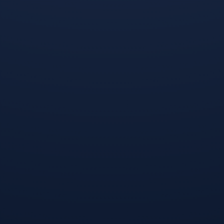
毛球女单冠军4戴资颖 戴资颖在2011年就接连战胜过朱琳
卢兰王仪涵和汪鑫这。
国羽泰国姐妹沙西丽30岁生日，林丹李宗伟领衔一众球星
出镜送祝福 日前，中国羽毛球女队的国际姐妹花沙西丽
迎来了自己的三十岁生日在这个特别的日子里，世界羽坛
众多球星纷纷录制视频，为这位新科世界第一送上真挚的
祝福其中，国羽传奇球星林丹马来西亚名将李宗伟东京奥
运会冠军安赛龙女双世锦赛冠军陈清晨。
戴资颖的教练是钟成虎戴资颖，1994年6月20日出生于中
国台湾省高雄市，中国台北羽毛球运动员戴资颖在2011年
就曾赢得生涯首个职业赛冠军，2012年日本羽毛球超级赛
中获得女单冠军，显示出她不凡的才能钟成虎，中国台湾
羽毛球教练，曾担任中国台北羽毛球队总教练他在羽毛球
领域有着丰富的经验和深厚的。