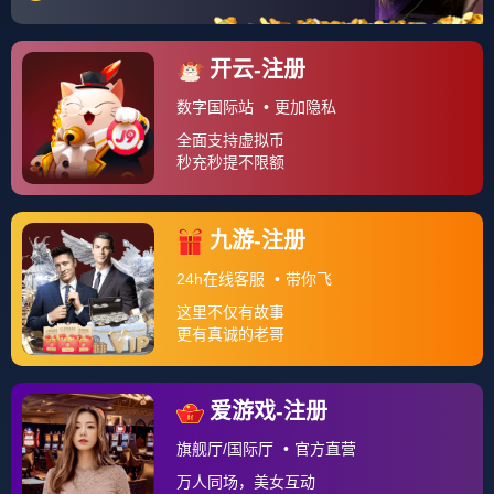
开云
实时新闻
围观
287
次
5 条评论
日期：
2025-10-09
在5月22日进行的2022年泰国羽毛球公开赛女单决赛中，
字体：
大
中
小
中国选手东京奥运会冠军陈雨菲以12不敌前世界第一戴资
颖，遗憾收获银牌这是继德国赛和亚锦赛之后，陈雨菲在
本赛季第三次打进女单决赛却未能夺冠比赛过程回顾首局
失利比赛伊始，陈雨菲和戴资颖都迅速进入状态戴资颖在
进攻端表现更为强势，多次利用后场劈杀得分。
北京时间7月30日消息，东京奥运会羽毛球女单结束四分
之一决赛，中国台北的戴资颖先丢一局后连扳两局逆转战
胜泰国的因达农辛杜直落两局战胜山口茜，日本羽毛球队
已全部出局2号种子戴资颖在四分之一决赛遇到泰国的因
达农，作为2号种子戴资颖小组出线后直接进入八强，而
因达农在首轮淘汰赛战胜了印尼的图恩。
戴资颖的教练是赖建诚2023年12月6日，中国台北羽毛球