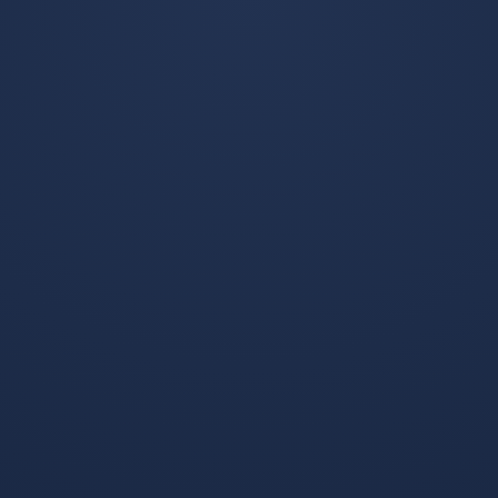
2005年羽毛球世锦赛上夺得了女单冠军，为中国羽毛球队
增添了荣誉李雪芮李雪芮在2012年伦敦奥运会后状态神
勇，同年的羽毛球世锦赛上，她力压群芳，夺得了女单冠
军，成为中国羽毛球的新一代领军人物二外国选手 戴资
颖来自中国台湾的戴资颖是近年。