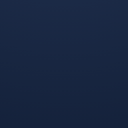
山口茜，1997年6月6日出生于日本福井县胜山市，日本羽
毛球运动员，2021年和2022年世界羽毛球锦标赛女单冠军
3陈雨菲 陈雨菲，1998年3月1日出生于浙江省杭州市桐庐
县，中国羽毛球队女子单打运动员，2020年东京奥运会羽