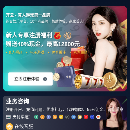
开云「中国」
Kaiyun·官方网站-
网页版登录入口
SEARCH
网站导航
首页
>
实时新闻
> 开云体育官方网站-关于中国羽毛球队绝地反击泰国羽毛
球队，戴资颖爆发神勇的信息
开云体育官方网站-关于中国羽毛球队绝地
2025
10-09
反击泰国羽毛球队，戴资颖爆发神勇的信
息