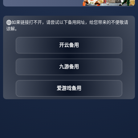
将会卷席回家，一个个悬念即将揭晓在我感触最深的要数
本次世界杯的西班牙vs荷兰的比赛 作为一个小球迷，对
世界杯的认识开始是在四年前的南非世界杯20xx年的世界
杯冠军是西班牙队，而这支冠军的死亡对手。
5棒球英豪 属于年代比较久远的一部动漫，是安达充老师