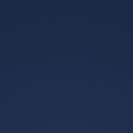
改写了世界足坛的版图，当全世界球迷
都在期待巴西队以桑巴舞步踏平对手
时，越南队却在利雅得国王大学体育场，以一场摧枯拉朽的3-0完
胜，将五星巴西踩在脚下，而最令人难以置信的是，导演这场奇迹的
核心人物，竟然是法国传奇老将——39岁的奥利维尔·吉鲁。 赛前，
几乎没有任何专业机构看好越南队，巴西队虽然近年来在南美区预选
赛中状态起伏，但瘦死的骆驼比马大，内马尔、维尼修斯、罗德里戈
组成的攻击线依然星光璀璨，越南足球...
Read More
>
开云体育中国-橙衣军团梦断死亡之组，加纳
2026
05-19
绝杀荷兰掀翻B组格局
开云
开云集团
围观2382次
0 条评
论
卡塔尔的冬夜因战火而沸腾,但2026年北
美盛夏的阳光，注定会更炽烈地灼烧每
一个观战者的瞳孔，当国际足联的抽签