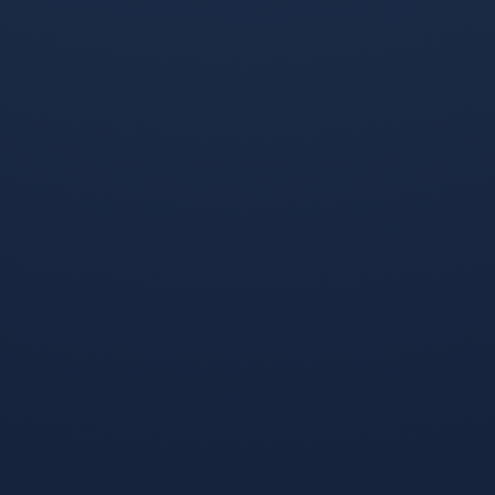
格局的风暴正在悄然酝酿，越南队，这支首次闯入世界杯决赛圈的东
南亚劲旅，用一场酣畅淋漓的胜利向世界宣告：足球世界的版图,正
在被重新绘制。 比赛从第一分钟起就呈现出令人窒息的紧凑节奏，
卡塔尔队作为亚洲杯冠军，显然对这场“应该轻松拿下”的比赛做了充
分准备，他们试图用传统的控球压制来掌控局面，越南队主帅精心布
置的高位逼抢战术，如同一张密不...
Read More
>
开云体育中国-悬念之夜，2026世界杯揭幕战
2026
05-17
瑞士险胜突尼斯，维尼修斯领巴西开门红
开云
开云动态
围观2418次
0 条评
论
2026年6月8日，当夜幕缓缓降临在墨西
哥城阿兹特克体育场上空时，整个足球
世界的目光都聚焦在这座拥有辉煌历史
的球场之上，第十八届世界杯决赛圈的
大幕，在数万名球迷的齐声高歌中正式拉开，这注定是一个不平凡的