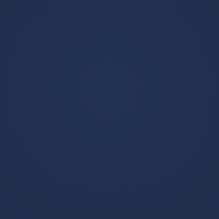
结果揭晓，将荷兰与加纳共同锁进B组那
扇充满历史纠葛与青春风暴的大门时，全世界的球迷都知道，一场承
载着宿命感的对决迟早会降临，2026年6月18日，在纽约大都会球场
的六万两千双眼睛注视下，这场注定被写进世界杯史册的“红色复
仇”与“橙色坚守”之战，终于以最惨烈、最戏剧性的方式引爆了整个
足球世界。 比赛的前七十分钟,属于荷兰人的教科书式控制，范加尔
打造的这支橙衣军团，虽然失...
Read More
>
开云体育在线-东瀛风暴逆转多瑙河铁骑，库
2026
05-18
尔图瓦神勇难阻日本奇迹—2026世界杯C组关
开云
开云赛事
围观2414次
0 条评
论
键战全景纪实
2026年6月18日，多哈的夜幕被一场惊心
动魄的足球盛宴彻底点燃，2026世界杯C
组第三轮小组赛，日本队迎战匈牙利队