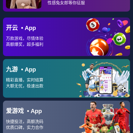
2026年7月,北美大陆的夏天热得发烫，但
比天气更炽热的，是世界杯半决赛的战
场，当丹麦与墨西哥在多伦多的夜空下
相遇，没有人预料到，这会是一场载入
史册的“北欧风暴”——丹麦人以4比1的悬殊比分大胜墨西哥，昂首挺
进决赛，而最令人惊叹的，不是比分本身，而是一个38岁“老将”的名
字：C罗，他身披丹麦战袍，用一传一射的完美表现，宣告自己依然
站在世界之巅。 控球为王：丹麦的“北欧巴萨”风暴 比赛从一开始,就
呈现出一种令人窒息的节奏，墨西哥人素来以快速反击和边路突击闻
名，但今天，他们遇...
Read More
>
开云体育app-波兰铁骑踏破斗牛士，C罗绝杀
2026
05-20
定乾坤—2026世界杯H组生死战纪实
NEW
开云
开云赛事
围观2472次
0 条评
论
2026年7月2日，卡塔尔卢赛尔体育场，